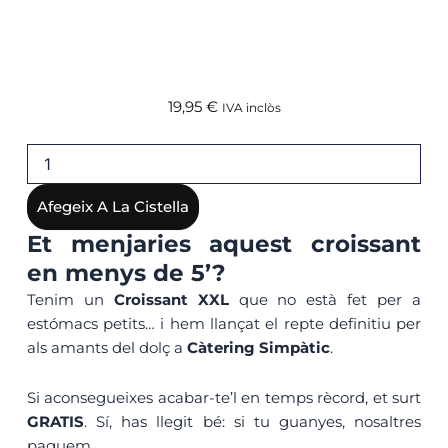
19,95
€
IVA inclòs
quantitat
de
Repte
Afegeix A La Cistella
Super
Croissant
Et menjaries aquest croissant
en menys de 5’?
Tenim un
Croissant XXL
que no està fet per a
estómacs petits… i hem llançat el repte definitiu per
als amants del dolç a
Càtering Simpàtic
.
Si aconsegueixes acabar-te’l en temps rècord, et surt
GRATIS
. Sí, has llegit bé: si tu guanyes, nosaltres
paguem.