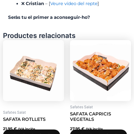
❌
Cristian
– [
Veure vídeo del repte
]
Seràs tu el primer a aconseguir-ho?
Productes relacionats
Safates Salat
Safates Salat
SAFATA CAPRICIS
SAFATA ROTLLETS
VEGETALS
21,95
€
27,95
€
IVA inclòs
IVA inclòs