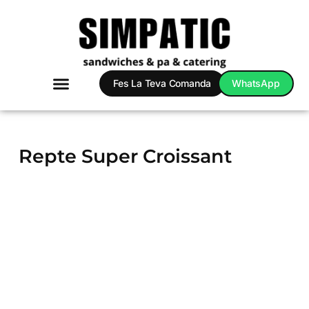
Vés
al
contingut
Fes La Teva Comanda
WhatsApp
Safates Dolces
Safates Salades
Packs Simpatic
Repte Super Croissant