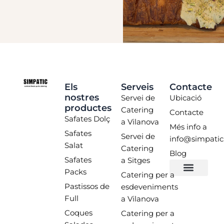
Els
Serveis
Contacte
nostres
Servei de
Ubicació
productes
Catering
Contacte
Safates Dolç
a Vilanova
Més info a
Safates
Servei de
info@simpatic
Salat
Catering
Blog
Safates
a Sitges
Packs
Catering per a
Pastissos de
esdeveniments
Full
a Vilanova
Coques
Catering per a