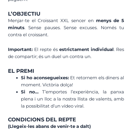
L’OBJECTIU
Menjar-te el Croissant XXL sencer en
menys de 5
minuts
. Sense pauses. Sense excuses. Només tu
contra el croissant.
Important:
El repte és
estrictament individual
. Res
de compartir; és un duel un contra un.
EL PREMI
Si ho aconsegueixes:
Et retornem els diners al
moment. Victòria dolça!
Si no…
T’emportes l’experiència, la panxa
plena i un lloc a la nostra llista de valents, amb
la possibilitat d’un vídeo viral.
CONDICIONS DEL REPTE
(Llegeix-les abans de venir-te a dalt)