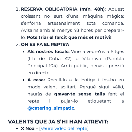
RESERVA OBLIGATÒRIA (mín. 48h):
Aquest
croissant no surt d’una màquina màgica:
s’enforna artesanalment sota comanda.
Avisa’ns amb al menys 48 hores per preparar-
lo.
Pots triar el farcit que més et motivi!
ON ES FA EL REPTE?:
Als nostres locals:
Vine a veure’ns a Sitges
(Illa de Cuba 47) o Vilanova (Rambla
Principal 104). Amb públic, nervis i pressió
en directe.
A casa:
Recull-lo a la botiga i fes-ho en
mode valent solitari. Perquè sigui vàlid,
hauràs de
gravar-te sense talls
fent el
repte i pujar-lo etiquetant a
@catering_simpatic
.
VALENTS QUE JA S’HI HAN ATREVIT:
❌
Noa
– [
Veure vídeo del repte
]