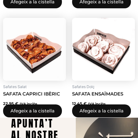
Afegeix a la cistella
Afegeix a la cistella
Safates Salat
Safates Dolç
SAFATA CAPRICI IBÈRIC
SAFATA ENSAÏMADES
22,95
€
12,45
€
IVA inclòs
IVA inclòs
Afegeix a la cistella
Afegeix a la cistella
APUNTA’T
AL NOSTRE