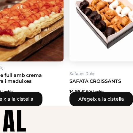
lç
Safates Dolç
e full amb crema
ra i maduixes
SAFATA CROISSANTS
14,95
€
A inclòs
IVA inclòs
ix a la cistella
Afegeix a la cistella
 AL