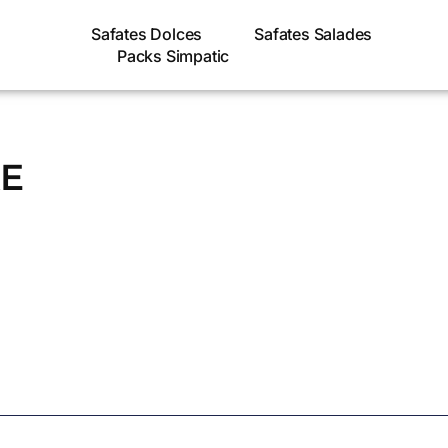
Safates Dolces
Safates Salades
Packs Simpatic
KE