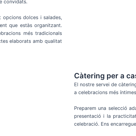
de convidats.
 opcions dolces i salades,
nt que estàs organitzant.
bracions més tradicionals
tes elaborats amb qualitat
Càtering per a ca
El nostre servei de càterin
a celebracions més íntimes
Preparem una selecció ada
presentació i la practicit
celebració. Ens encarreguem