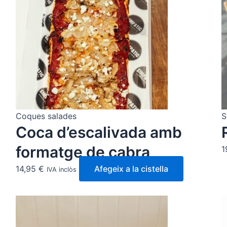
Coques salades
S
Coca d’escalivada amb
formatge de cabra
1
14,95
€
Afegeix a la cistella
IVA inclòs