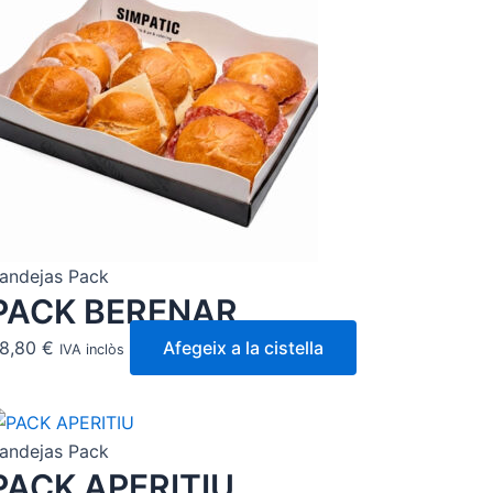
andejas Pack
PACK BERENAR
8,80
€
Afegeix a la cistella
IVA inclòs
andejas Pack
PACK APERITIU