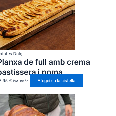
afates Dolç
Planxa de full amb crema
pastissera i poma
8,95
€
Afegeix a la cistella
IVA inclòs