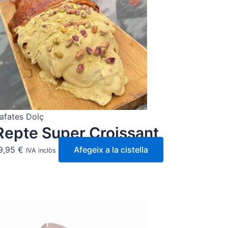
afates Dolç
Repte Super Croissant
9,95
€
Afegeix a la cistella
IVA inclòs