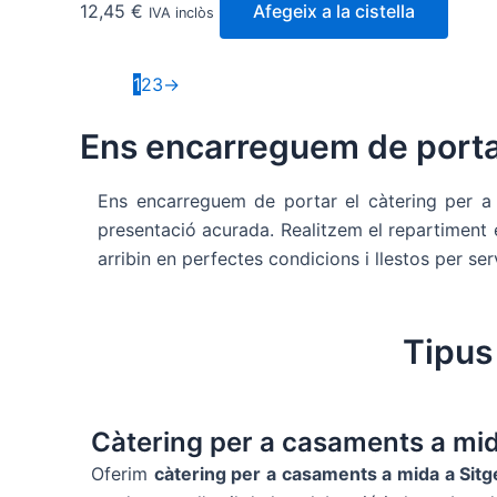
12,45
€
Afegeix a la cistella
IVA inclòs
1
2
3
→
Ens encarreguem de portar
Ens encarreguem de portar el càtering per a 
presentació acurada. Realitzem el repartiment en
arribin en perfectes condicions i llestos per serv
Tipus
Càtering per a casaments a mid
Oferim
càtering per a casaments a mida a Sitg