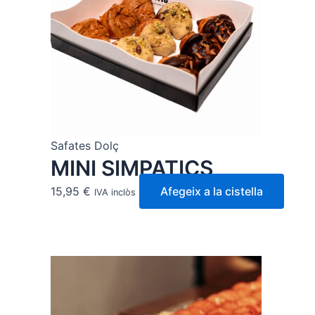
Safates Dolç
MINI SIMPATICS
15,95
€
Afegeix a la cistella
IVA inclòs