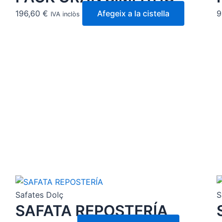
196,60
€
Afegeix a la cistella
9
IVA inclòs
Safates Dolç
S
SAFATA REPOSTERÍA