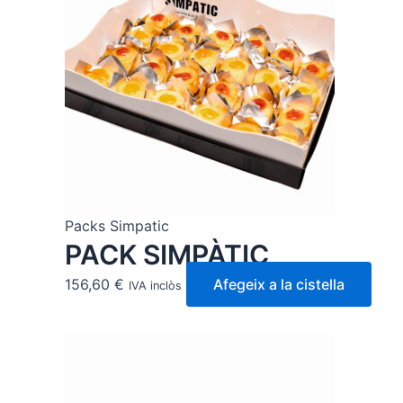
Packs Simpatic
PACK SIMPÀTIC
156,60
€
Afegeix a la cistella
IVA inclòs