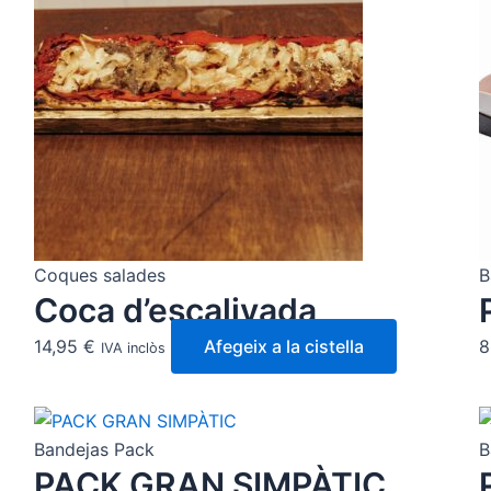
Coques salades
B
Coca d’escalivada
14,95
€
Afegeix a la cistella
8
IVA inclòs
Bandejas Pack
B
PACK GRAN SIMPÀTIC