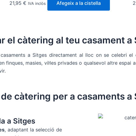
21,95
€
Afegeix a la cistella
2
IVA inclòs
 el càtering al teu casament a 
casaments a Sitges directament al lloc on se celebri el 
 finques, masies, vil·les privades o qualsevol altre espai 
ir.
 de càtering per a casaments a 
a a Sitges
es
, adaptant la selecció de