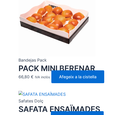
Bandejas Pack
PACK MINI BERENAR
66,80
€
Afegeix a la cistella
IVA inclòs
Safates Dolç
SAFATA ENSAÏMADES