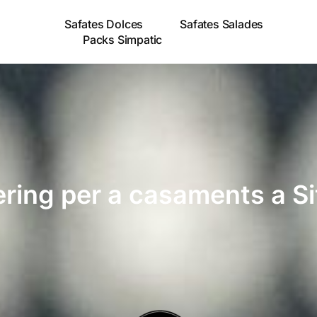
Safates Dolces
Safates Salades
Packs Simpatic
ring per a casaments a S