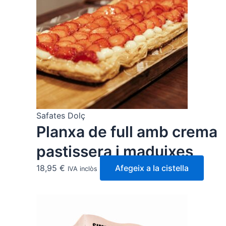
Safates Dolç
Planxa de full amb crema
pastissera i maduixes
18,95
€
Afegeix a la cistella
IVA inclòs