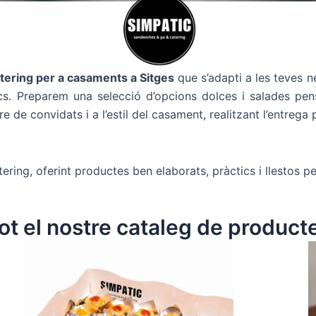
tering per a casaments a Sitges
que s’adapti a les teves ne
s. Preparem una selecció d’opcions dolces i salades pensa
e convidats i a l’estil del casament, realitzant l’entrega pu
àtering, oferint productes ben elaborats, pràctics i llestos pe
ot el nostre cataleg de product