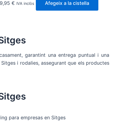
9,95
€
Afegeix a la cistella
IVA inclòs
Sitges
casament, garantint una entrega puntual i una
a Sitges i rodalies, assegurant que els productes
Sitges