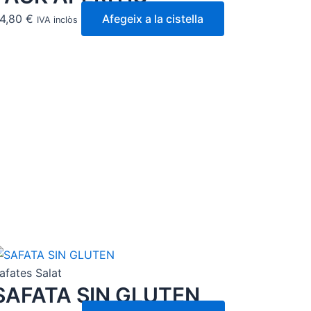
4,80
€
Afegeix a la cistella
IVA inclòs
afates Salat
SAFATA SIN GLUTEN