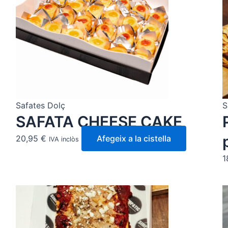
Safates Dolç
S
SAFATA CHEESE CAKE
20,95
€
Afegeix a la cistella
IVA inclòs
1