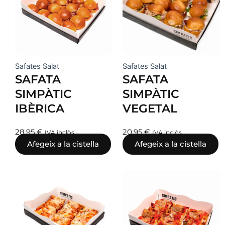
Safates Salat
Safates Salat
SAFATA
SAFATA
SIMPÀTIC
SIMPÀTIC
IBÈRICA
VEGETAL
28,95
€
20,95
€
IVA inclòs
IVA inclòs
Afegeix a la cistella
Afegeix a la cistella