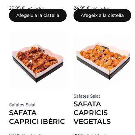
29,95
€
24,95
€
IVA inclòs
IVA inclòs
Afegeix a la cistella
Afegeix a la cistella
Safates Salat
SAFATA
Safates Salat
SAFATA
CAPRICIS
CAPRICI IBÈRIC
VEGETALS