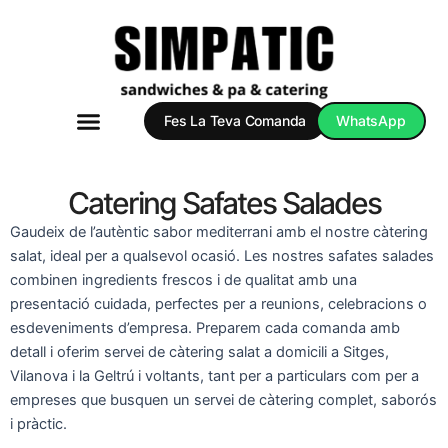
Vés
al
contingut
Fes La Teva Comanda
WhatsApp
Safates Dolces
Safates Salades
Packs Simpatic
Catering Safates Salades
Gaudeix de l’autèntic sabor mediterrani amb el nostre càtering
salat, ideal per a qualsevol ocasió. Les nostres safates salades
combinen ingredients frescos i de qualitat amb una
presentació cuidada, perfectes per a reunions, celebracions o
esdeveniments d’empresa. Preparem cada comanda amb
detall i oferim servei de càtering salat a domicili a Sitges,
Vilanova i la Geltrú i voltants, tant per a particulars com per a
empreses que busquen un servei de càtering complet, saborós
i pràctic.