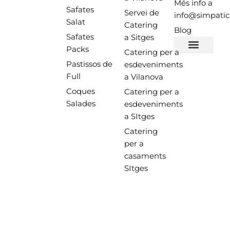
Més info a
Safates
Servei de
info@simpatic
Salat
Catering
Blog
Safates
a Sitges
Packs
Catering per a
Pastissos de
esdeveniments
Full
a Vilanova
Coques
Catering per a
Salades
esdeveniments
a SItges
Catering
per a
casaments
SItges