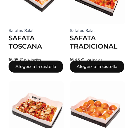
Safates Salat
Safates Salat
SAFATA
SAFATA
TOSCANA
TRADICIONAL
16,95
€
16,45
€
IVA inclòs
IVA inclòs
Afegeix a la cistella
Afegeix a la cistella