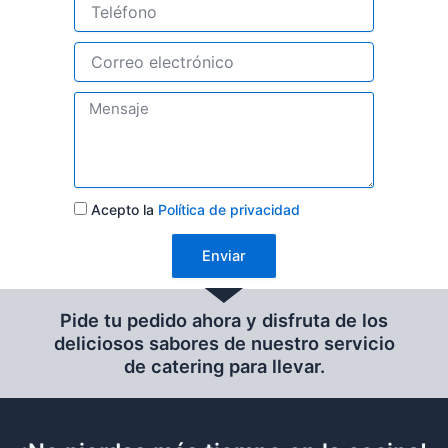
T
b
e
r
l
e
C
é
o
f
r
o
M
r
n
e
e
o
n
o
s
e
a
l
j
P
Acepto la
Política de privacidad
e
e
r
c
i
t
Enviar
v
r
a
ó
c
n
Pide tu pedido ahora y disfruta de los
i
i
deliciosos sabores de nuestro servicio
d
c
de catering para llevar.
a
o
d