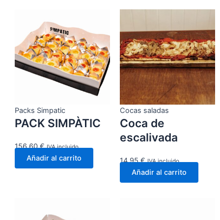
Packs Simpatic
Cocas saladas
PACK SIMPÀTIC
Coca de
escalivada
156,60
€
IVA incluido
Añadir al carrito
14,95
€
IVA incluido
Añadir al carrito