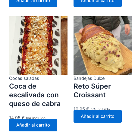
Añadir al carrito
Añadir al carrito
Cocas saladas
Bandejas Dulce
Coca de
Reto Súper
escalivada con
Croissant
queso de cabra
19,95
€
IVA incluido
Añadir al carrito
14,95
€
IVA incluido
Añadir al carrito