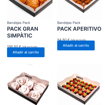
Bandejas Pack
Bandejas Pack
PACK GRAN
PACK APERITIVO
SIMPÀTIC
94,80
€
IVA incluido
Añadir al carrito
196,60
€
IVA incluido
Añadir al carrito