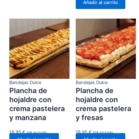
Añadir al carrito
Bandejas Dulce
Bandejas Dulce
Plancha de
Plancha de
hojaldre con
hojaldre con
crema pastelera
crema pastelera
y manzana
y fresas
18,95
€
18,95
€
IVA incluido
IVA incluido