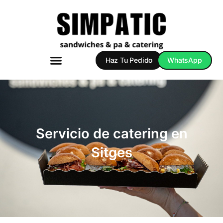
Ir
al
contenido
Haz Tu Pedido
WhatsApp
Servicio de catering en
Sitges