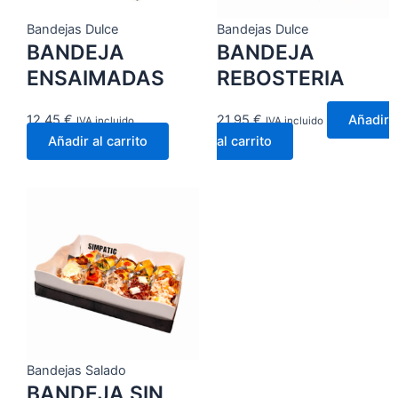
Bandejas Dulce
Bandejas Dulce
BANDEJA
BANDEJA
ENSAIMADAS
REBOSTERIA
12,45
€
21,95
€
Añadir
IVA incluido
IVA incluido
Añadir al carrito
al carrito
Bandejas Salado
BANDEJA SIN