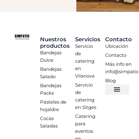
Nuestros
Servicios
Contacto
productos
Servicio
Ubicación
Bandejas
de
Contacto
Dulce
catering
Más info en
en
Bandejas
info@simpatic
Vilanova
Salado
Blog
Servicio
Bandejas
de
Packs
catering
Pasteles de
en Sitges
hojaldre
Catering
Cocas
para
Saladas
eventos
en