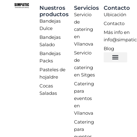
Nuestros
Servicios
Contacto
productos
Servicio
Ubicación
Bandejas
de
Contacto
Dulce
catering
Más info en
en
Bandejas
info@simpatic
Vilanova
Salado
Blog
Servicio
Bandejas
de
Packs
catering
Pasteles de
en Sitges
hojaldre
Catering
Cocas
para
Saladas
eventos
en
Vilanova
Catering
para
eventos