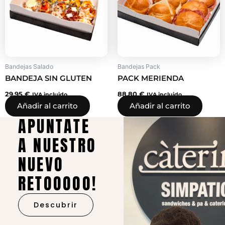
Bandejas Salado
Bandejas Pack
BANDEJA SIN GLUTEN
PACK MERIENDA
29,95
€
88,80
€
IVA incluido
IVA incluido
Añadir al carrito
Añadir al carrito
APUNTATE
A NUESTRO
NUEVO
RETOOOOO!
Descubrir