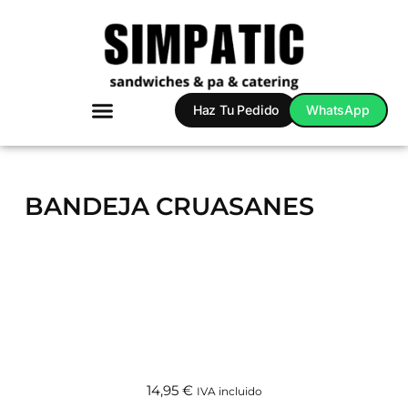
Ir
al
contenido
Haz Tu Pedido
WhatsApp
BANDEJA CRUASANES
14,95
€
IVA incluido