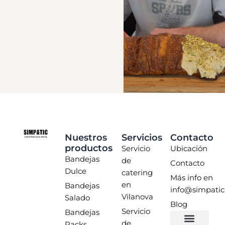
Nuestros
Servicios
Contacto
productos
Servicio
Ubicación
Bandejas
de
Contacto
Dulce
catering
Más info en
en
Bandejas
info@simpatic
Vilanova
Salado
Blog
Servicio
Bandejas
de
Packs