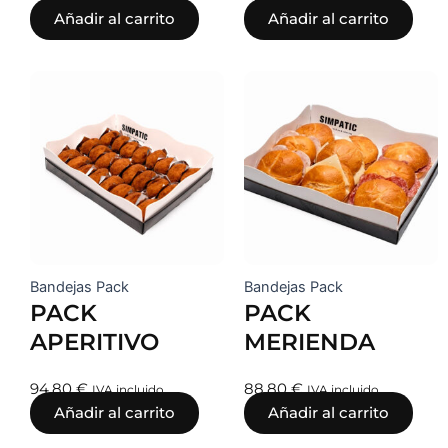
Añadir al carrito
Añadir al carrito
Bandejas Pack
Bandejas Pack
PACK
PACK
APERITIVO
MERIENDA
94,80
€
88,80
€
IVA incluido
IVA incluido
Añadir al carrito
Añadir al carrito