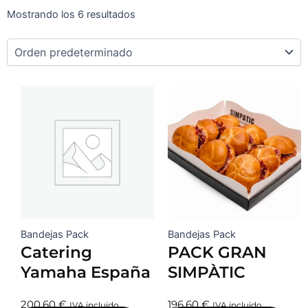
Mostrando los 6 resultados
Bandejas Pack
Bandejas Pack
Catering
PACK GRAN
Yamaha España
SIMPÀTIC
200,60
€
196,60
€
IVA incluido
IVA incluido