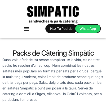
Ir
al
contenido
Haz Tu Pedido
WhatsApp
Packs de Càtering Simpàtic
Quan vols oferir de tot sense complicar-te la vida, els nostres
packs ho resolen d’un sol cop. Hem combinat les nostres
safates més populars en formats pensats per a grups, perquè
la taula tingui varietat, color i molt de producte sense que hagis
de triar peça per peça. Salat, dolç o tots dos: cada pack arriba
en safates Simpàtic a punt per posar a la taula. Servei de
càtering a domicili a Sitges, Vilanova i la Geltrú i voltants, per a
particulars i empreses.