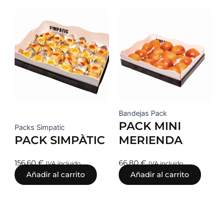
Bandejas Pack
PACK MINI
Packs Simpatic
PACK SIMPÀTIC
MERIENDA
156,60
€
66,80
€
IVA incluido
IVA incluido
Añadir al carrito
Añadir al carrito